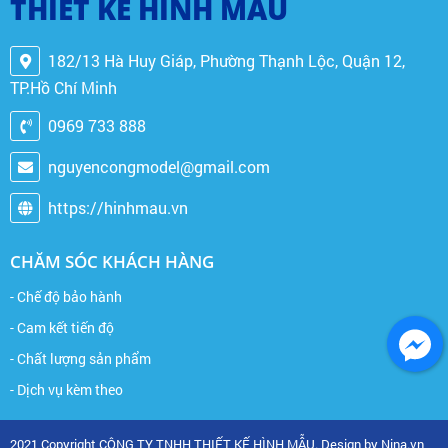
THIẾT KẾ HÌNH MẪU
182/13 Hà Huy Giáp, Phường Thạnh Lộc, Quận 12,
TP.Hồ Chí Minh
0969 733 888
nguyencongmodel@gmail.com
https://hinhmau.vn
CHĂM SÓC KHÁCH HÀNG
- Chế độ bảo hành
- Cam kết tiến độ
- Chất lượng sản phẩm
- Dịch vụ kèm theo
2021 Copyright CÔNG TY TNHH THIẾT KẾ HÌNH MẪU. Design by Nina.vn