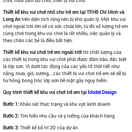
chơi, mua sắm đồ chơi, thiết bị vui chơi
Thiết kế khu vui chơi nhỏ cho trẻ em tại TP.Hồ Chí Minh và
Long An
trên diện tích rộng nên bị khó quản lý. Một khu vui
chơi ngoài trời lớn sẽ có sức chứa lớn, từ đó số lượng trẻ em
cùng chơi trong khu vui chơi là rất nhiều, việc quản lý và
theo chân các bé là điều bất tiện.
Thiết kế khu vui chơi trẻ em ngoài trời
thì chất lượng của
các thiết bị trong khu vui chơi phải được đảm bảo, đặc biệt
là lớp sơn. Vì dưới tác động của các yếu tố thời tiết như
nắng, mưa, gió, sương,...các thiết bị vui chơi trẻ em sẽ dễ bị
hư hỏng, bong tróc lớp sơn bề mặt gây nguy hiểm.
Quy trình thiết kế khu vui chơi trẻ em tại
Model Design
Bước 1:
Khảo sát thực trạng và khu vực kinh doanh
Bước 2:
Tìm hiểu nhu cầu và ý tưởng của khách hàng
Bước 3:
Thiết kế bố trí 2D của dự án