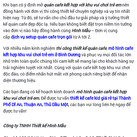
Khi bạn có ý định mở
quán cafe kết hợp với khu vui chơi trẻ em
nên
đồng hành với đơn vị thi công thiết kế chuyên nghiệp và uy tín nhất
hiện nay. Từ đó, sẽ tư vấn cho chủ đầu tư giải pháp và ý tưởng thiết
kế quán cafe đẹp độc lạ. Nếu bạn không biết đặt trọn niềm tin tưởng
vào đơn vị nào hãy đồng hành cùng
Hình Mẫu
– Đơn vị cung
cấp
dịch vụ setup quán cafe trọn gói
từ A tới Z.
Với nhiều năm kinh nghiệm
thi công thiết kế quán cafe
,
mô hình cafe
kết hợp khu vui chơi trẻ em ở Bình Dương
và phục vụ mọi đối tác lớn
nhỏ trên toàn quốc chúng tôi cam kết sẽ mang lại cho khách hàng sự
trải nghiệm tuyệt vời nhất. Cùng với quán cafe kết hợp khu vui chơi
độc đáo, có điểm nhấn hút mắt với phong cách riêng biệt để nhận
diện thương hiệu.
Các bạn đang có kế hoạch kinh doanh
mô hình quán cafe kết hợp
khu vui chơi trẻ em
.
Để được tư vấn
thiết kế cafe kid giá rẻ tại Thành
Phố Dĩ An, Thuận An, Thủ Dầu Một
,
các bạn vui lòng liên hệ ngay để
được tư vấn!
Công ty TNHH Thiết kế Hình Mẫu