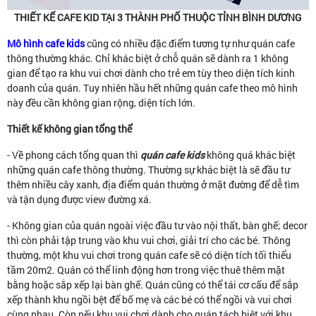
THIẾT KẾ CAFE KID TẠI 3 THÀNH PHỐ THUỘC TỈNH BÌNH DƯƠNG
Mô hình cafe kids
cũng có nhiều đặc điểm tương tự như quán cafe
thông thường khác. Chỉ khác biệt ở chỗ quán sẽ dành ra 1 không
gian để tạo ra khu vui chơi dành cho trẻ em tùy theo diện tích kinh
doanh của quán. Tuy nhiên hầu hết những quán cafe theo mô hình
này đều cần không gian rộng, diện tích lớn.
Thiết kế không gian tổng thể
- Về phong cách tổng quan thì
quán cafe kids
không quá khác biệt
những quán cafe thông thường. Thường sự khác biệt là sẽ đầu tư
thêm nhiều cây xanh, địa điểm quán thường ở mặt đường để dễ tìm
và tận dụng được view đường xá.
- Không gian của quán ngoài việc đầu tư vào nội thất, bàn ghế; decor
thì còn phải tập trung vào khu vui chơi, giải trí cho các bé. Thông
thường, một khu vui chơi trong quán cafe sẽ có diện tích tối thiểu
tầm 20m2. Quán có thể linh động hơn trong việc thuê thêm mặt
bằng hoặc sắp xếp lại bàn ghế. Quán cũng có thể tái cơ cấu để sắp
xếp thành khu ngồi bệt để bố mẹ và các bé có thể ngồi và vui chơi
cùng nhau. Còn nếu khu vui chơi dành cho quán tách biệt với khu