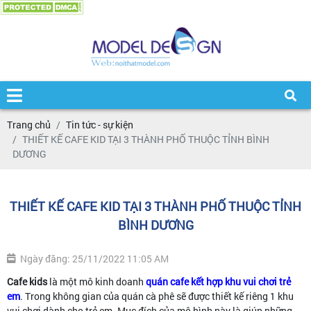
Trang chủ
Tin tức - sự kiện
THIẾT KẾ CAFE KID TẠI 3 THÀNH PHỐ THUỘC TỈNH BÌNH
DƯƠNG
THIẾT KẾ CAFE KID TẠI 3 THÀNH PHỐ THUỘC TỈNH
BÌNH DƯƠNG
Ngày đăng: 25/11/2022 11:05 AM
Cafe kids
là một mô kinh doanh
quán cafe kết hợp khu vui chơi trẻ
em
. Trong không gian của quán cà phê sẽ được thiết kế riêng 1 khu
vui chơi dành cho trẻ em. Mục đích của mô hình này là giúp những