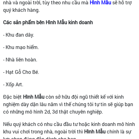
nhà và ngoài trời, tùy theo nhu cầu mà
Hình Mẫu
sẽ hỗ trợ
quý khách hàng.
Các sản phẩm bên Hình Mẫu kinh doanh
- Khu đan dây.
- Khu mạo hiểm.
- Nhà liên hoàn.
- Hạt Gỗ Cho Bé.
- Xốp Art.
Đặc biệt
Hình Mẫu
còn sở hữu đội ngũ thiết kế với kinh
nghiệm dày dặn lâu năm vì thế chúng tôi tự tin sẽ giúp bạn
có những mô hình 2d, 3d thật chuyên nghiệp.
Nếu quý khách có nhu cầu đầu tư hoặc kinh doanh mô hình
khu vui chơi trong nhà, ngoài trời thì
Hình Mẫu
chính là sự
lựa chọn đúng đắn dành cho bạn.