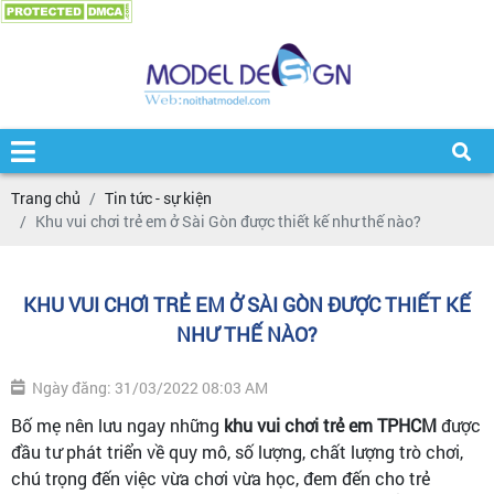
Trang chủ
Tin tức - sự kiện
Khu vui chơi trẻ em ở Sài Gòn được thiết kế như thế nào?
KHU VUI CHƠI TRẺ EM Ở SÀI GÒN ĐƯỢC THIẾT KẾ
NHƯ THẾ NÀO?
Ngày đăng: 31/03/2022 08:03 AM
Bố mẹ nên lưu ngay những
khu vui chơi trẻ em TPHCM
được
đầu tư phát triển về quy mô, số lượng, chất lượng trò chơi,
chú trọng đến việc vừa chơi vừa học, đem đến cho trẻ