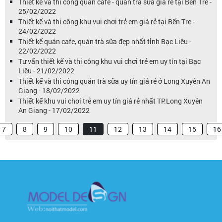
Thiết kế và thi công quán cafe - quán trà sữa giá rẻ tại Bến Tre -
25/02/2022
Thiết kế và thi công khu vui chơi trẻ em giá rẻ tại Bến Tre -
24/02/2022
Thiết kế quán cafe, quán trà sữa đẹp nhất tỉnh Bạc Liêu -
22/02/2022
Tư vấn thiết kế và thi công khu vui chơi trẻ em uy tín tại Bạc
Liêu - 21/02/2022
Thiết kế và thi công quán trà sữa uy tín giá rẻ ở Long Xuyên An
Giang - 18/02/2022
Thiết kế khu vui chơi trẻ em uy tín giá rẻ nhất TP.Long Xuyên
An Giang - 17/02/2022
7
8
9
10
11
12
13
14
15
16