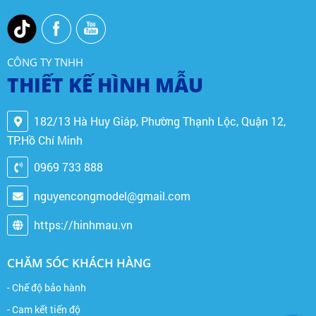
CÔNG TY TNHH
THIẾT KẾ HÌNH MẪU
182/13 Hà Huy Giáp, Phường Thạnh Lộc, Quận 12,
TP.Hồ Chí Minh
0969 733 888
nguyencongmodel@gmail.com
https://hinhmau.vn
CHĂM SÓC KHÁCH HÀNG
- Chế độ bảo hành
- Cam kết tiến độ