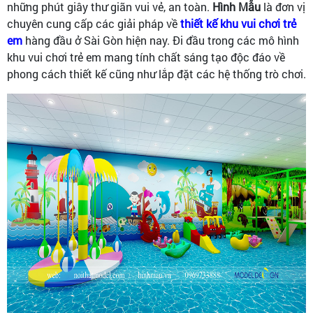
những phút giây thư giãn vui vẻ, an toàn.
Hình Mẫu
là đơn vị
chuyên cung cấp các giải pháp về
thiết kế khu vui chơi trẻ
em
hàng đầu ở Sài Gòn hiện nay. Đi đầu trong các mô hình
khu vui chơi trẻ em mang tính chất sáng tạo độc đáo về
phong cách thiết kế cũng như lắp đặt các hệ thống trò chơi.